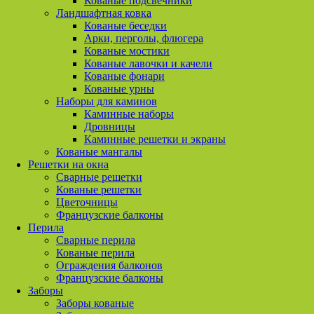
Кованые подсвечники
Ландшафтная ковка
Кованые беседки
Арки, перголы, флюгера
Кованые мостики
Кованые лавочки и качели
Кованые фонари
Кованые урны
Наборы для каминов
Каминные наборы
Дровницы
Каминные решетки и экраны
Кованые мангалы
Решетки на окна
Сварные решетки
Кованые решетки
Цветочницы
Французские балконы
Перила
Сварные перила
Кованые перила
Ограждения балконов
Французские балконы
Заборы
Заборы кованые