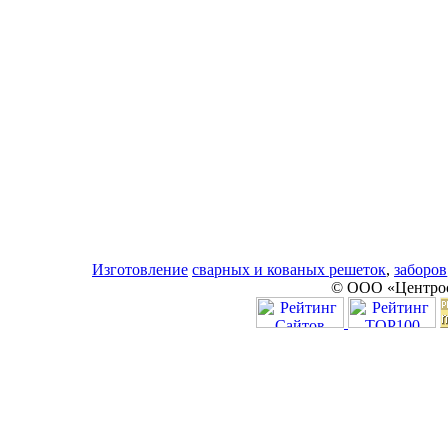
Изготовление
сварных и кованых решеток
,
заборов
© ООО «Центро