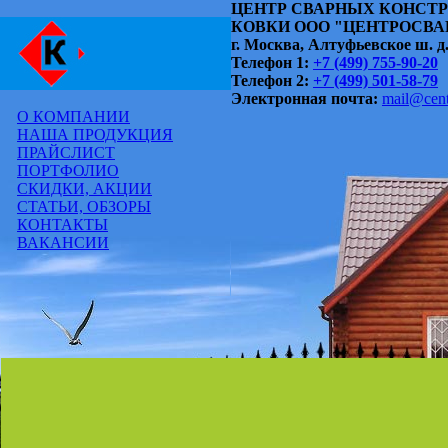
ЦЕНТР СВАРНЫХ КОНСТ
КОВКИ
ООО "ЦЕНТРОСВА
г. Москва
,
Алтуфьевское ш. д
Телефон 1:
+7 (499) 755-90-20
Телефон 2:
+7 (499) 501-58-79
Электронная почта:
mail@cent
О КОМПАНИИ
НАША ПРОДУКЦИЯ
ПРАЙСЛИСТ
ПОРТФОЛИО
СКИДКИ, АКЦИИ
СТАТЬИ, ОБЗОРЫ
КОНТАКТЫ
ВАКАНСИИ